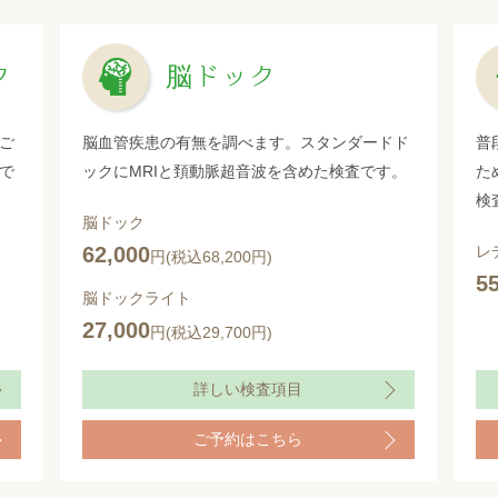
ク
脳ドック
ご
脳血管疾患の有無を調べます。スタンダードド
普
で
ックにMRIと頚動脈超音波を含めた検査です。
た
検
脳ドック
62,000
レ
円(税込68,200円)
5
脳ドックライト
27,000
円(税込29,700円)
詳しい検査項目
ご予約はこちら