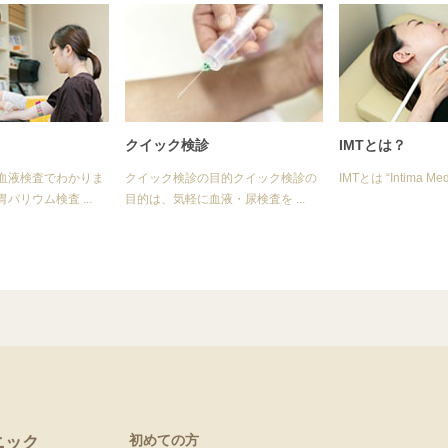
クイック検診
IMTとは？
血液検査でわかりま
クイック検診の目的クイック検診の
IMTとは “Intima Media
バリウム検査 ...
目的は、気軽に血液・尿検査を ...
初めての方
ニック