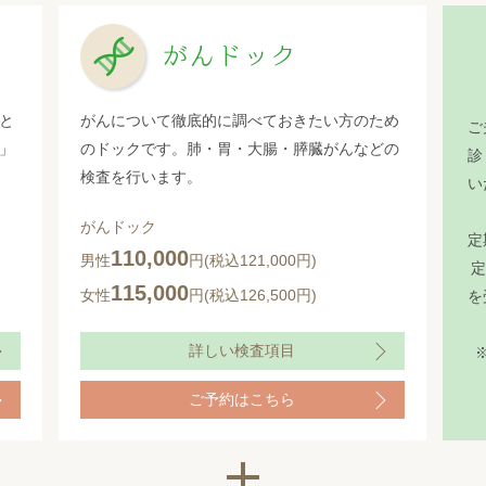
がんドック
と
がんについて徹底的に調べておきたい方のため
ご
」
のドックです。肺・胃・大腸・膵臓がんなどの
診
検査を行います。
い
がんドック
定
110,000
男性
円(税込121,000円)
定
115,000
女性
円(税込126,500円)
を
詳しい検査項目
ご予約はこちら