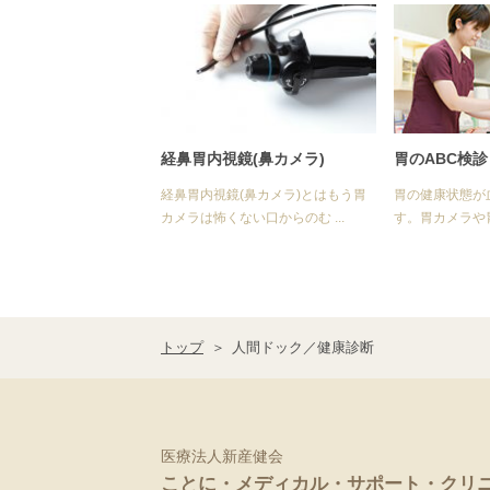
経鼻胃内視鏡(鼻カメラ)
胃のABC検診
経鼻胃内視鏡(鼻カメラ)とはもう胃
胃の健康状態が
カメラは怖くない口からのむ ...
す。胃カメラや胃
トップ
人間ドック／健康診断
医療法人新産健会
ことに・メディカル・サポート・クリ