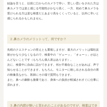
結論を言うと、以前に口からのカメラで辛い、苦しい思いをされた方は
鼻カメラでは楽と感じる可能性がかなり高く、一方、初めて鼻カメラを
受けられる方は楽な検査だとあまり高をくくっていると、以外に辛いと
感じられるかもしれません。
２.鼻カメラのメリットって、何ですか？
先程のクエスチョンの答えとも重複しますが、最大のメリットは嘔吐反
射がかなり少なくなるので、検査中の「ゲェーッ」「オェーッ」がほと
んどないことです（もちろん個人差はあります）。
次に、検査中に自由に話ができます。何か不都合なことがあれば、声で
知らせることができます。もちろん、モニターに映し出される自分の胃
の映像見ながら、医師にその場で質問もできます。
また、鼻への麻酔も微量であり、身体への負担が軽減されすぐに仕事に
戻れます。
３.鼻の内腔が狭いと言われたことがあるのですが、検査はでき