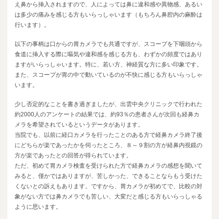
え鼻から挿入されますので、人によっては鼻に違和感や異物感、あるい
は多少の痛みを感じる方もいらっしゃいます（もちろん鼻腔内の麻酔は
行います）。
以下の事柄は口からの胃カメラでも共通ですが、スコープを下咽頭から
食道に挿入する際に嘔気や違和感を感じる方も、わずかの頻度ではあり
ますがいらっしゃいます。特に、若い方、神経質な方に多い印象です。
また、スコープが胃の中で動いているのが不快に感じる方もいらっしゃ
います。
少し否定的なことを書き過ぎましたが、出雲中央クリニックで行われた
約2000人のアンケートの結果では、約93％の患者さんが次回も経鼻カ
メラを希望されているというデータがあります。
当院でも、以前に経口カメラを行ったことのある方で経鼻カメラ終了後
にどちらが楽であったかを伺ったところ、８～９割の方が経鼻内視鏡の
方が楽であったとの回答が得られています。
ただ、初めて胃カメラ検査を受けられた方で経鼻カメラの感想を聞いて
みると、僅かではありますが、苦しかった、できることならもう受けた
くないとの訴えもあります。ですから、胃カメラが初めてで、比較の対
象がない方では鼻カメラでも苦しい、大変だと感じる方もいらっしゃる
ように思います。