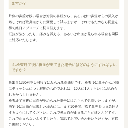
ますか？
片側の鼻腔が狭い場合は対側の鼻腔から、あるいは中鼻道からの挿入が
難しければ総鼻道からに変更して試みますが、それでもだめなら同意を
得て経口アプローチに切り替えます。
抵抗が強かったり、痛みを訴える、あるいは出血が見られる場合も同様
に対応いたします。
４.検査終了後に鼻血が出てきた場合にはどのようにすればよい
ですか？
鼻出血は50例中１例程度にみられる偶発症です。検査後に鼻をかんだ際
にティッシュにつく程度のものであれば、10人に1人くらいには認めら
れるかもしれません。
検査終了直後に出血が認められた場合にはこちらで処置いたしますが、
帰宅後に出血が出現した場合には、まず10分間、指で鼻先をつまみ圧迫
するようにしてください。これで鼻出血が止まることがほとんどです。
これで止まらないようでしたら、電話でお問い合わせいただくか、直接
ご来院ください。