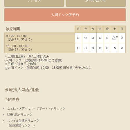
アクセス
お問い合わせ
人間ドック仮予約
診療時間
月
火
水
木
金
土
日
9：00 - 13：00
○
○
○
○
○
△*
×
（受付12：30まで）
15：00 - 18：00
○
○
○
○
○
×
×
（受付17：30まで）
※土曜日は第2・第4土曜日のみ
(人間ドック・健康診断は15:00まで診療)
※日曜・祝祭日は休診
※人間ドック・健康診断は9:00～18:00終日診療で昼休みなし
医療法人新産健会
予防医療
ことに・メディカル・サポート・クリニック
LSI札幌クリニック
スマイル健康クリニック
（産業健診センター）