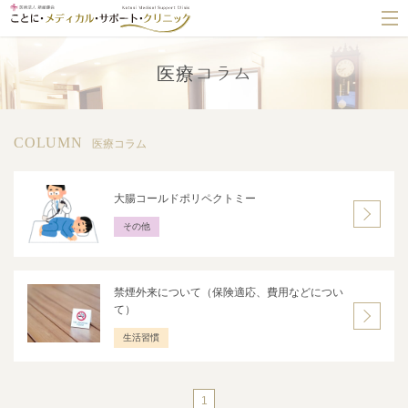
医療コラム
COLUMN
医療コラム
大腸コールドポリペクトミー
その他
禁煙外来について（保険適応、費用などについ
て）
生活習慣
1