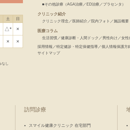
■その他診療（AGA治療／ED治療／プラセンタ）
クリニック紹介
土
日
クリニック理念
医師紹介
院内フォト
施設概要
△*
×
医療コラム
生活習慣
健康診断・人間ドック
男性向け
女性
×
×
採用情報
特定健診・特定保健指導
個人情報保護方
サイトマップ
みなし
訪問診療
スマイル健康クリニック 在宅部門