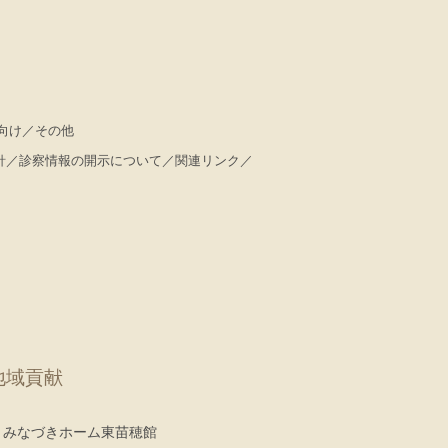
向け
その他
針
診察情報の開示について
関連リンク
地域貢献
みなづきホーム東苗穂館