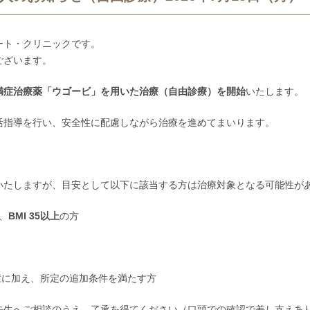
ート・クリニックです。
ございます。
り肥満症治療薬「ウゴービ」を用いた治療（自由診療）を開始
いたします。
活指導を行い、安全性に配慮しながら治療を進めてまいります。
いたしますが、目安として以下に該当する方は治療対象となる可能性が
、
BMI 35以上
の方
症に加え、所定の追加条件を満たす方
先生へご相談のうえ、了承を得てください（口頭での確認で差し支えあ