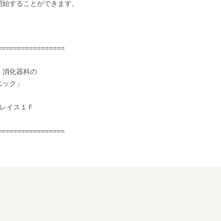
開始することができます。
=================
・消化器科の
ニック」
プレイス１Ｆ
=================